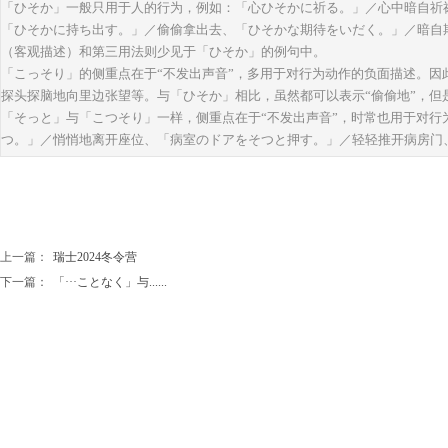
「ひそか」一般只用于人的行为，例如：「心ひそかに祈る。」／心中暗自祈
「ひそかに持ち出す。」／偷偷拿出去、「ひそかな期待をいだく。」／暗自
（客观描述）和第三用法则少见于「ひそか」的例句中。
「こっそり」的侧重点在于“不发出声音”，多用于对行为动作的负面描述。因
探头探脑地向里边张望等。与「ひそか」相比，虽然都可以表示“偷偷地”，但
「そっと」与「こつそり」一样，侧重点在于“不发出声音”，时常也用于对行
つ。」／悄悄地离开座位、「病室のドアをそつと押す。」／轻轻推开病房门
上一篇：
瑞士2024冬令营
下一篇：
「···ことなく」与......