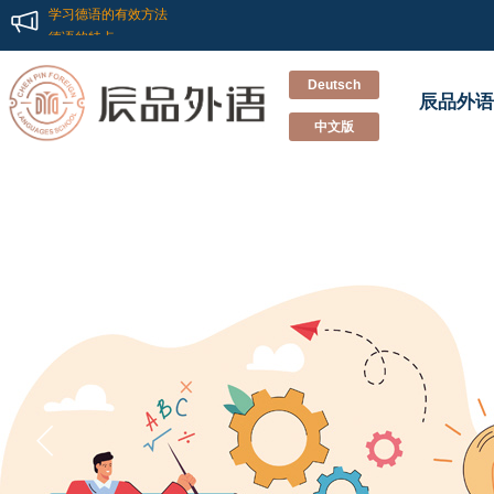
德语小白到德福高分的经验分享
重新认识德国留学和德语学习
德语培训班里会教你的那些事
学习德语的有效方法
Deutsch
辰品外语
德语的特点
德语中的反身动词
中文版
德语欧标歌德A1证书备考指南
记一次别开生面的德语兴趣班双“旦”Party
新德福考试怎样准备？辰品外语来教你
不“德”不“福”！辰品外语多名学员德福考试斩获高分！！
德语小白到德福高分的经验分享
重新认识德国留学和德语学习
德语培训班里会教你的那些事