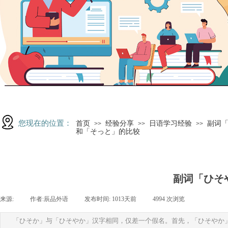
您现在的位置：
首页
经验分享
日语学习经验
副词
>>
>>
>>
和「そっと」的比较
副词「ひそ
来源:
|
作者:
辰品外语
|
发布时间:
1013天前
|
4994
次浏览
|
「ひそか」与「ひそやか」汉字相同，仅差一个假名。首先，「ひそやか